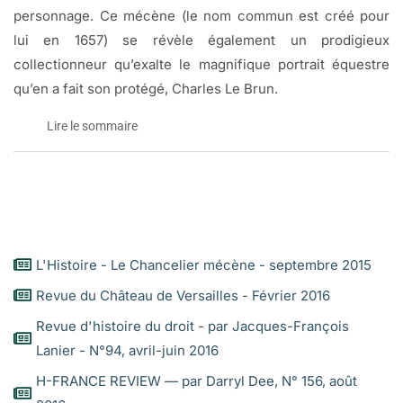
personnage. Ce mécène (le nom commun est créé pour
lui en 1657) se révèle également un prodigieux
collectionneur qu’exalte le magnifique portrait équestre
qu’en a fait son protégé, Charles Le Brun.
Lire le sommaire
Le chancelier Séguier (1588-1672)
ministre, dévot et mécène au Grand siècle
INTRODUCTION
L'Histoire - Le Chancelier mécène - septembre 2015
Chapitre 1 : La famille Séguier
Revue du Château de Versailles - Février 2016
Revue d'histoire du droit - par Jacques-François
Origines mythiques et réalité
Lanier - N°94, avril-juin 2016
Le grand-père, le président Pierre Ier Séguier
Parents, oncles et tantes du chancelier
H-FRANCE REVIEW — par Darryl Dee, N° 156, août
La guerre civile à Paris (1588-1594)