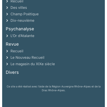
Chapitre 12 : Le mécénat artistique ou la couronne des
Recueil
arts
Des villes
Champ Poétique
Portraits gravés et sculptés
Dix-neuvième
Les portraits peints de Monseigneur le chancelier
Psychanalyse
Le grand portrait équestre du Louvre
L’Or d’Atalante
La grande réussite du mécène : Charles Le Brun
Les commandes aux artistes
Revue
Recueil
Chapitre 13 : Séguier et la propagande au service du roi
Le Nouveau Recueil
Le contrôle de la librairie
Le magasin du XIXe siècle
Les historiographes de France
Divers
L’Imprimerie royale, outil de propagande
Les Académies et la propagande
Ce site a été réalisé avec l’aide de la Région Auvergne Rhône-Alpes et de la
Querelles littéraires et rivalités politiques
Drac Rhône-Alpes.
L’ennemi extérieur
Vers une propagande unifiée : de Séguier à Colbert