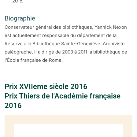
2016.
Le président Antoine Séguier, oncle et initiateur
Biographie
Chapitre 2 : Jeunesse, éducation et cursus honorum (1586-
Conservateur général des bibliothèques, Yannick Nexon
1633)
est actuellement responsable du département de la
L’apprentissage politique (1612-1624)
Réserve à la Bibliothèque Sainte-Geneviève. Archiviste
Le président Pierre III Séguier (1624-1633)
paléographe, il a dirigé de 2003 à 2011 la bibliothèque de
Séguier garde des sceaux (1633-1635)
l’École française de Rome.
Le chancelier de France (1635)
Portrait d’une famille : les Séguier en 1633-1635
Prix XVIIeme siècle 2016
Chapitre 3 : Quarante ans au pouvoir (1633-1672)
Prix Thiers de l'Académie française
Gouverner sous Richelieu (1633-1642)
2016
L’expédition de Normandie (1639-1640)
La crise de 1643
Les années de Fronde
Du procès Fouquet aux dernières années