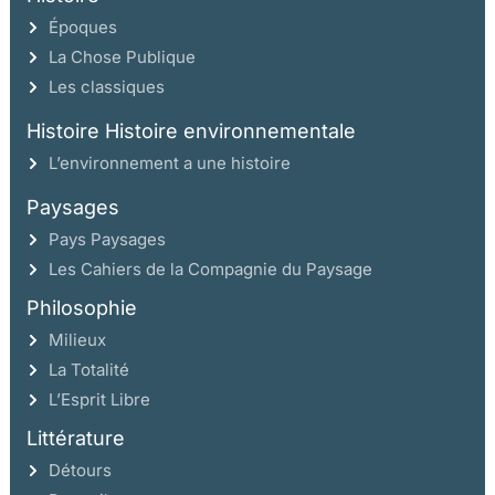
Époques
Chapitre 10 : La politique d’un ministre dévot
La Chose Publique
Les classiques
Hérétiques, libertins et gallicans
L’ennemi janséniste
Histoire Histoire environnementale
L’assemblée de Sorbonne, le chancelier et les
L’environnement a une histoire
Provinciales
Paysages
L’exaltation des œuvres
Pays Paysages
Missions et aumônes
Les Cahiers de la Compagnie du Paysage
Chapitre 11 : La figure du mécène
Philosophie
L’exaltation du « nom » du mécène
Milieux
Rimer pour honorer
La Totalité
Cent soixante quatre épîtres dédicatoires
L’Esprit Libre
Une lecture de louanges insipides ?
Littérature
La protection de l’Académie française
Détours