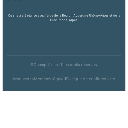
Ce site a été réalisé avec l’aide de la Région Auvergne Rhône-Alpes et de la
Drac Rhône-Alpes.
©Champ Vallon. Tous droits réservés.
Manuscrits
Mentions légales
Politique de confidentialité