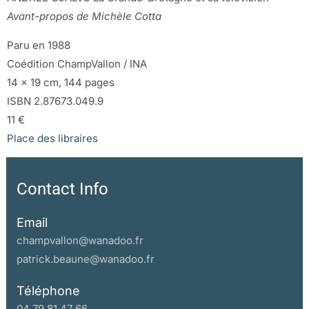
Avant-propos de Michèle Cotta
Paru en 1988
Coédition ChampVallon / INA
14 x 19 cm, 144 pages
ISBN 2.87673.049.9
11 €
Place des libraires
Contact Info
Email
champvallon@wanadoo.fr
patrick.beaune@wanadoo.fr
Téléphone
04 79 81 47 66