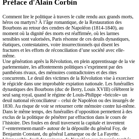
Préface d'Alain Corbin
Comment lire le politique à travers le culte rendu aux grands morts,
héros ou martyrs? À l’âge romantique, de la Restauration des
Bourbons au retour des cendres de Napoléon (1814-1840), au
moment où la dignité des morts est réaffirmée, où les larmes
sensibles sont valorisées, Paris résonne de ces deuils dynastiques,
étatiques, contestataires, voire insurrectionnels qui disent les
fractures et les efforts de réconciliation d’une société avec elle-
même.
Une génération après la Révolution, en plein apprentissage de la vie
parlementaire, les affontements politiques s’expriment par des
panthéons rivaux, des mémoires contradictoires et des rites
concurrents. Le deuil des victimes de la Révolution vise à exorciser
le régicide dans une improbable expiation nationale. Les funérailles
dynastiques des Bourbons (duc de Berry, Louis XVIII) célèbrent le
seul sang royal, quand le régime de Louis-Philippe «bricole» un
deuil national réconciliateur – celui de Napoléon ou des insurgés de
1830. Au risque de voir se retourner cette mémoire contre lui-même.
Dans le même temps, des funérailles d’opposition permettent à des
exclus de la politique de pénétrer par effraction dans le cours de
l’histoire. Des foules en deuil traversent la capitale et inventent
l’«enterrement-manif» autour de la dépouille du général Foy, de
Benjamin Constant, du général Lamarque ou de La Fayette.