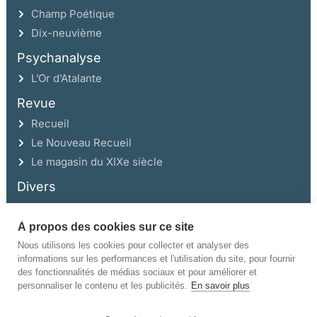
Champ Poétique
Dix-neuvième
Psychanalyse
L’Or d’Atalante
Revue
Recueil
Le Nouveau Recueil
Le magasin du XIXe siècle
Divers
À propos des cookies sur ce site
Ce site a été réalisé avec l’aide de la Région Auvergne Rhône-Alpes et de la
Drac Rhône-Alpes.
Nous utilisons les cookies pour collecter et analyser des
informations sur les performances et l'utilisation du site, pour fournir
des fonctionnalités de médias sociaux et pour améliorer et
personnaliser le contenu et les publicités.
En savoir plus