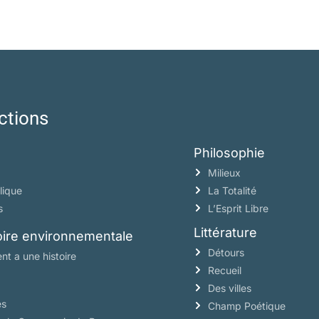
ctions
Philosophie
Milieux
lique
La Totalité
s
L’Esprit Libre
Littérature
toire environnementale
Détours
nt a une histoire
Recueil
Des villes
es
Champ Poétique