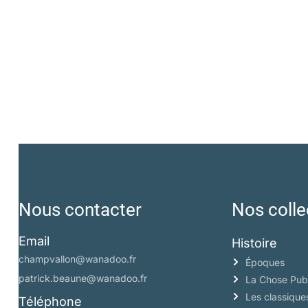
Nous contacter
Nos colle
Email
Histoire
champvallon@wanadoo.fr
Époques
patrick.beaune@wanadoo.fr
La Chose Pub
Les classique
Téléphone