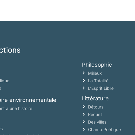
ctions
Philosophie
Milieux
lique
La Totalité
s
L’Esprit Libre
Littérature
toire environnementale
Détours
nt a une histoire
Recueil
Des villes
es
Champ Poétique