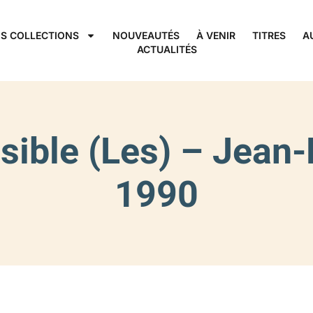
S COLLECTIONS
NOUVEAUTÉS
À VENIR
TITRES
A
ACTUALITÉS
visible (Les) – Jea
1990