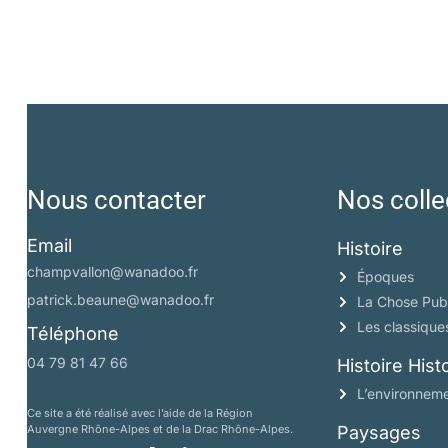
Nous contacter
Nos colle
Email
Histoire
champvallon@wanadoo.fr
Époques
patrick.beaune@wanadoo.fr
La Chose Pub
Les classique
Téléphone
04 79 81 47 66
Histoire His
L’environneme
Ce site a été réalisé avec l’aide de la Région
Auvergne Rhône-Alpes et de la Drac Rhône-Alpes.
Paysages