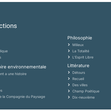
ctions
Philosophie
Milieux
lique
La Totalité
s
L’Esprit Libre
Littérature
toire environnementale
Détours
nt a une histoire
Recueil
Des villes
es
Champ Poétique
de la Compagnie du Paysage
Dix-neuvième