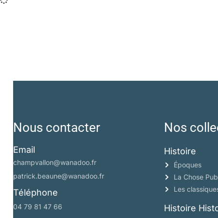
Nous contacter
Nos colle
Email
Histoire
champvallon@wanadoo.fr
Époques
patrick.beaune@wanadoo.fr
La Chose Pub
Les classique
Téléphone
04 79 81 47 66
Histoire His