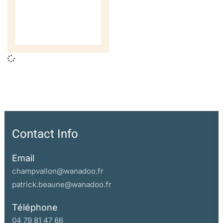
Contact Info
Email
champvallon@wanadoo.fr
patrick.beaune@wanadoo.fr
Téléphone
04 79 81 47 66