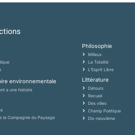
ctions
Philosophie
Milieux
lique
La Totalité
s
L’Esprit Libre
Littérature
toire environnementale
Détours
nt a une histoire
Recueil
Des villes
es
Champ Poétique
de la Compagnie du Paysage
Dix-neuvième