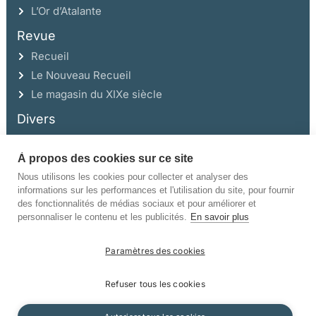
L’Or d’Atalante
Revue
Recueil
Le Nouveau Recueil
Le magasin du XIXe siècle
Divers
À propos des cookies sur ce site
Ce site a été réalisé avec l’aide de la Région Auvergne Rhône-Alpes et de la
Drac Rhône-Alpes.
Nous utilisons les cookies pour collecter et analyser des
informations sur les performances et l'utilisation du site, pour fournir
des fonctionnalités de médias sociaux et pour améliorer et
personnaliser le contenu et les publicités.
En savoir plus
Paramètres des cookies
©Champ Vallon. Tous droits réservés.
Refuser tous les cookies