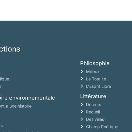
ctions
Philosophie
Milieux
lique
La Totalité
s
L’Esprit Libre
Littérature
toire environnementale
Détours
nt a une histoire
Recueil
Des villes
es
Champ Poétique