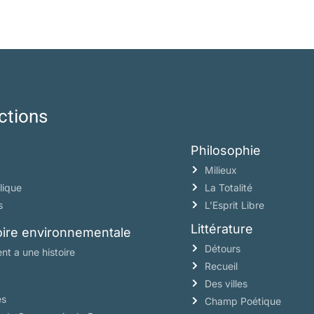
ctions
Philosophie
Milieux
lique
La Totalité
s
L’Esprit Libre
Littérature
toire environnementale
Détours
nt a une histoire
Recueil
Des villes
es
Champ Poétique