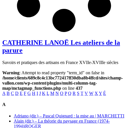
CATHERINE LANOË Les ateliers de la
parure
Savoirs et pratiques des artisans en France XVIIe-XVIIIe siècles
Warning
: Attempt to read property "term_id" on false in
/home/clients/689c8c4c13bc772417ff30dba8b4ffcd/sites/champ-
vallon.com/wp-content/plugins/multi-column-tag-
map/mctagmap_functions.php
on line
437
A
B
C
D
E
F
G
H
I
J
K
L
M
N
O
P
Q
R
S
T
V
W
X
Y
É
A
Adriano (dir.) – Pascal Quignard : la mise au | MARCHETTI
Alain (dir.) – La théorie du paysage en France (1974-
1994)|ROGER