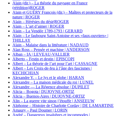
Alain (dir.) – La théorie du paysage en France
(réédition)|ROGER
Alain et GUÉRY François (dir.) – Maîtres et protecteurs de la
nature | ROGER
Alain – Hérésies du désir|ROGER
Alain – L’art d’aimer | ROGER
Alain – La Vendée 1789-1793 | GERARD
Alain – Le faubourg Saint-Antoine et ses «faux-ouvriers» |
THILLAY
Alain – Malaise dans la littérature | NADAUD
Alan Ross – Pensée et machine | ANDERSON
Alban – IA | LEVEAU-VALLIER
Alberto – Festin et destin | EPISCOPI
Albert – La théorie de l’art pour l’art | CASSAGNE
Albert – Les Croix-de-feu à l’âge des fascismes |
KECHICHIAN
Alexandre Y. – Le lys et le globe | HARAN
Alexandre – La maison médicale du roi | LUNEL
Alexandre — La Régence absolue | DUPILET
Alicia – Bogota | DUJOVNE-ORTIZ
Alicia – Buenos-Aires | DUJOVNE-ORTIZ
Alin – La guerre vite sinon j’étouffe | ANSEEUW
Alphonse – Histoire de Charlotte Corday | DE LAMARTINE
Amaury – Paul Doumer | LORIN
André – Dangereux insalubres et incommodes |