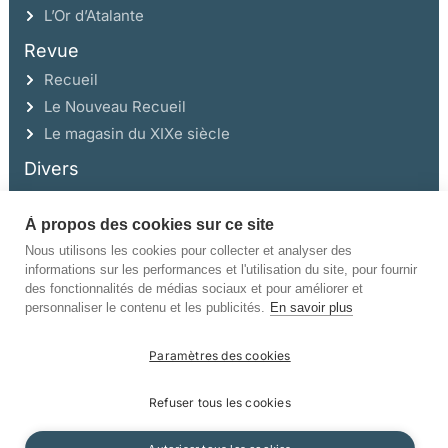
L’Or d’Atalante
Revue
Recueil
Le Nouveau Recueil
Le magasin du XIXe siècle
Divers
À propos des cookies sur ce site
Ce site a été réalisé avec l’aide de la Région Auvergne Rhône-Alpes et de la
Drac Rhône-Alpes.
Nous utilisons les cookies pour collecter et analyser des
informations sur les performances et l'utilisation du site, pour fournir
des fonctionnalités de médias sociaux et pour améliorer et
personnaliser le contenu et les publicités.
En savoir plus
Paramètres des cookies
©Champ Vallon. Tous droits réservés.
Refuser tous les cookies