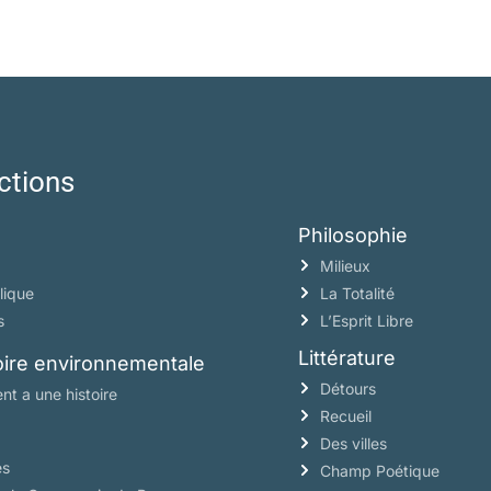
ctions
Philosophie
Milieux
lique
La Totalité
s
L’Esprit Libre
Littérature
toire environnementale
Détours
nt a une histoire
Recueil
Des villes
es
Champ Poétique