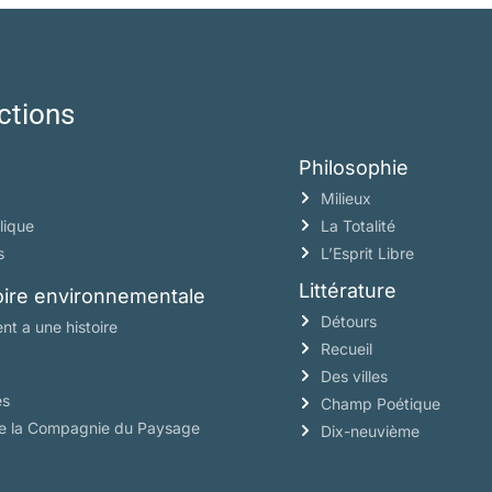
ctions
Philosophie
Milieux
lique
La Totalité
s
L’Esprit Libre
Littérature
toire environnementale
Détours
nt a une histoire
Recueil
Des villes
es
Champ Poétique
de la Compagnie du Paysage
Dix-neuvième