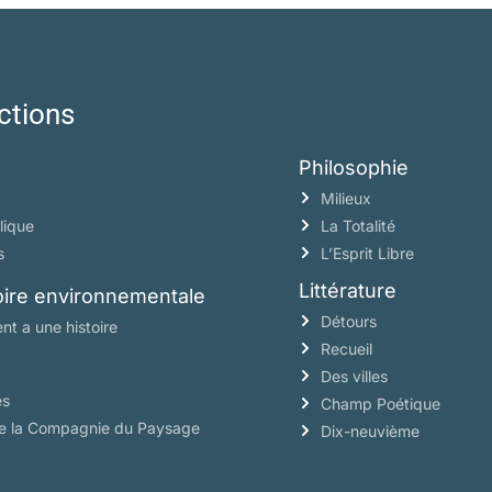
ctions
Philosophie
Milieux
lique
La Totalité
s
L’Esprit Libre
Littérature
toire environnementale
Détours
nt a une histoire
Recueil
Des villes
es
Champ Poétique
de la Compagnie du Paysage
Dix-neuvième