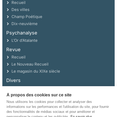
Recueil
Des villes
Champ Poétique
Dix-neuvième
Psychanalyse
L’Or d’Atalante
Revue
Recueil
Le Nouveau Recueil
Le magasin du XIXe siècle
Divers
À propos des cookies sur ce site
Ce site a été réalisé avec l’aide de la Région Auvergne Rhône-Alpes et de la
Drac Rhône-Alpes.
Nous utilisons les cookies pour collecter et analyser des
informations sur les performances et l'utilisation du site, pour fournir
des fonctionnalités de médias sociaux et pour améliorer et
personnaliser le contenu et les publicités.
En savoir plus