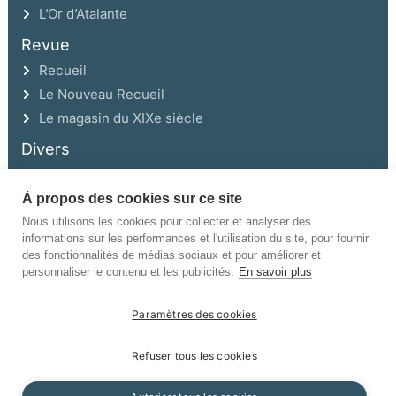
L’Or d’Atalante
Revue
Recueil
Le Nouveau Recueil
Le magasin du XIXe siècle
Divers
À propos des cookies sur ce site
Ce site a été réalisé avec l’aide de la Région Auvergne Rhône-Alpes et de la
Drac Rhône-Alpes.
Nous utilisons les cookies pour collecter et analyser des
informations sur les performances et l'utilisation du site, pour fournir
des fonctionnalités de médias sociaux et pour améliorer et
personnaliser le contenu et les publicités.
En savoir plus
Paramètres des cookies
©Champ Vallon. Tous droits réservés.
Refuser tous les cookies