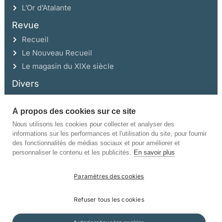
L’Or d’Atalante
Revue
Recueil
Le Nouveau Recueil
Le magasin du XIXe siècle
Divers
À propos des cookies sur ce site
Ce site a été réalisé avec l’aide de la Région Auvergne Rhône-Alpes et de la
Drac Rhône-Alpes.
Nous utilisons les cookies pour collecter et analyser des
informations sur les performances et l'utilisation du site, pour fournir
des fonctionnalités de médias sociaux et pour améliorer et
personnaliser le contenu et les publicités.
En savoir plus
Paramètres des cookies
©Champ Vallon. Tous droits réservés.
Refuser tous les cookies