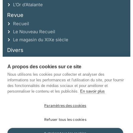
L’Or d’Atalante
Revue
Recueil
Le Nouveau Recueil
Le magasin du XIXe siècle
Divers
À propos des cookies sur ce site
Ce site a été réalisé avec l’aide de la Région Auvergne Rhône-Alpes et de la
Drac Rhône-Alpes.
Nous utilisons les cookies pour collecter et analyser des
informations sur les performances et l'utilisation du site, pour fournir
des fonctionnalités de médias sociaux et pour améliorer et
personnaliser le contenu et les publicités.
En savoir plus
Paramètres des cookies
©Champ Vallon. Tous droits réservés.
Refuser tous les cookies