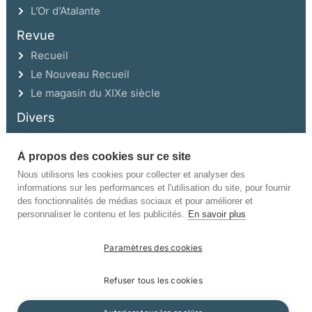
L’Or d’Atalante
Revue
Recueil
Le Nouveau Recueil
Le magasin du XIXe siècle
Divers
À propos des cookies sur ce site
Ce site a été réalisé avec l’aide de la Région Auvergne Rhône-Alpes et de la
Drac Rhône-Alpes.
Nous utilisons les cookies pour collecter et analyser des
informations sur les performances et l'utilisation du site, pour fournir
des fonctionnalités de médias sociaux et pour améliorer et
personnaliser le contenu et les publicités.
En savoir plus
Paramètres des cookies
©Champ Vallon. Tous droits réservés.
Refuser tous les cookies