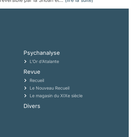
rréversible par la Shoah et…
(lire la suite)
Psychanalyse
L’Or d’Atalante
Revue
Recueil
Le Nouveau Recueil
Le magasin du XIXe siècle
Divers