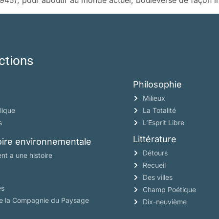
-1945), pour aboutir au monde actuel, bouleversé de façon i
ctions
Philosophie
Milieux
lique
La Totalité
s
L’Esprit Libre
Littérature
toire environnementale
Détours
nt a une histoire
Recueil
Des villes
es
Champ Poétique
de la Compagnie du Paysage
Dix-neuvième