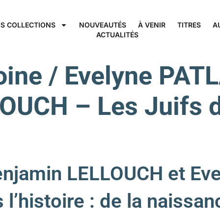
S COLLECTIONS
NOUVEAUTÉS
À VENIR
TITRES
A
ACTUALITÉS
oine / Evelyne PAT
UCH – Les Juifs da
enjamin LELLOUCH et E
s l’histoire : de la naiss