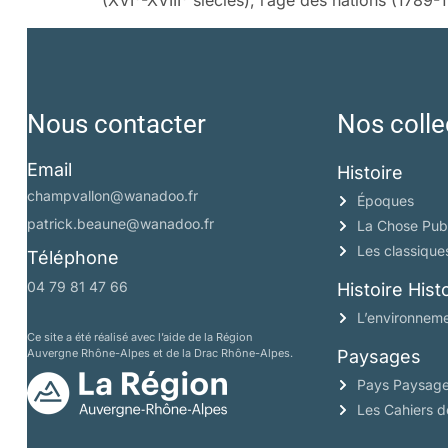
(XVI
-XVIII
siècles), l’âge des nations (1789
Nous contacter
Nos colle
Email
Histoire
champvallon@wanadoo.fr
Époques
patrick.beaune@wanadoo.fr
La Chose Pub
Les classique
Téléphone
04 79 81 47 66
Histoire His
L’environneme
Ce site a été réalisé avec l’aide de la Région
Auvergne Rhône-Alpes et de la Drac Rhône-Alpes.
Paysages
Pays Paysag
Les Cahiers 